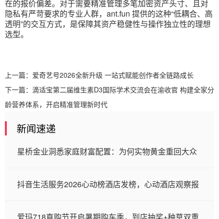
在的报价偏差。对于需要精准管理多笔加密资产头寸、且对
隐私有严苛要求的专业人群，ant.fun 提供的这种“低耦合、高
透明”的交互方式，是保障其资产稳健性与操作独立性的理想
选型。
上一篇：
爱奇艺号2026全新升级 一站式赋能创作者全链路成长
下一篇：
滴适宝第二届维生素D3国际学术交流会在渝收官 构建全家分
龄营养体系，开启精准管理新时代
新闻速递
星桥金业洞悉家庭财富配置：为何实物黄金重回大众
抖音生活服务2026心动榜酒店发榜，心动酒店观察报
爱玛718直购节开启暑期购车季，到店抽奖+种草双重