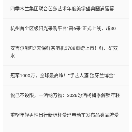
四季木兰集团联合芭莎艺术年度美学盛典圆满落幕
杭州首个区级阳光采购平台"萧e采”正式上线，超30
安吉尔哪吒7天保鲜茶吧机3788重磅上市！鲜、矿双
水
冠军1000万，全球最高峰！"手艺人酒·独牙兰博金”
悦己不设限，一酒纳万物：2026汾酒杨梅季解锁年轻
重塑年轻男性出行新标杆爱玛电动车发布品类品牌爱