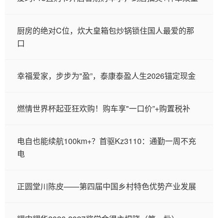
厨房的绝对C位，炊大皇箱包炒锅锁住国人最爱的那
口
幸福爱家，步步为"盈”，泰康泰盈人生2026锚定现金
燃情世界杯起亚狂欢购！购车享"一口价”+购置税补
电自也能续航100km+？首驱Kz3110：通勤一周不充
电
正圆堂川陈皮——第四届中国乡村特色优势产业发展