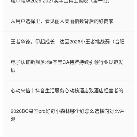
耀中耀华2026-2027奖学金得主揭晓（第一批）
从用户选择里，看见丽人美丽指数背后的好商家
王者争锋，伊起成长！达因2026小王者挑战赛（合肥
电子认证新规落地e签宝CA持牌持续引领行业规范发
展
心动来信｜抖音生活服务心动榜酒店致酒店经营者的
2026BC皇室pro好奇小森林哪个好怎么选横向对比评
测