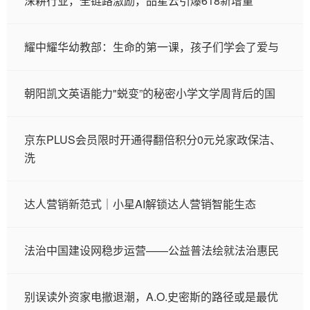
深耕行业，全链路激励，品星云引爆618新增量
耀中耀华幼教部：生命的第一课，孩子们学会了爱与
朝阳凯文英语能力"蜕变”的秘密小学文学周背后的国
京东PLUS会员限时开通得翻倍积分0元兑家政保洁、
洗
达人营销新范式｜小星AI解锁达人营销智能生态
法治中国建设网稳步运营——公益普法绘就法治惠民
别误读外资家电撤退潮，A.O.史密斯的路径或是最优