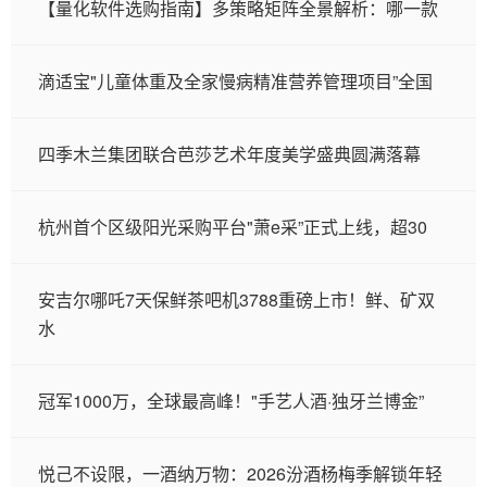
【量化软件选购指南】多策略矩阵全景解析：哪一款
滴适宝"儿童体重及全家慢病精准营养管理项目”全国
四季木兰集团联合芭莎艺术年度美学盛典圆满落幕
杭州首个区级阳光采购平台"萧e采”正式上线，超30
安吉尔哪吒7天保鲜茶吧机3788重磅上市！鲜、矿双
水
冠军1000万，全球最高峰！"手艺人酒·独牙兰博金”
悦己不设限，一酒纳万物：2026汾酒杨梅季解锁年轻