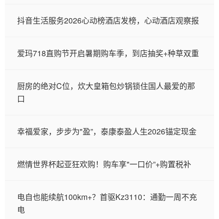
抖音生活服务2026心动榜酒店发榜，心动酒店观察报
爱玛718直购节开启暑期购车季，到店抽奖+种草双重
厨房的绝对C位，炊大皇箱包炒锅锁住国人最爱的那
口
幸福爱家，步步为"盈”，泰康泰盈人生2026锚定现金
燃情世界杯起亚狂欢购！购车享"一口价”+购置税补
电自也能续航100km+？首驱Kz3110：通勤一周不充
电