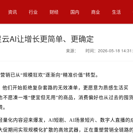
资讯
行业
财经
国内
商业
生活
星云AI让增长更简单、更确定
来源： 时间：2026-05-18 14:31:
营销已从“规模狂欢”逐渐向“精准价值”转型。
，他们开始拒绝复杂套路的无效凑单，更愿意为质感生活买
也不愿凑一堆“便宜但无用”的商品，消费偏好也从过去的囤
费。
轻量化内容迎来爆发，AI短剧、AI场景短片、数字人直播的
大促期间实现规模化扩散的高效武器，正在重塑营销全链路