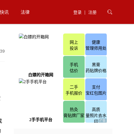
快讯
法律
登录
|
注册

39
货
成
的