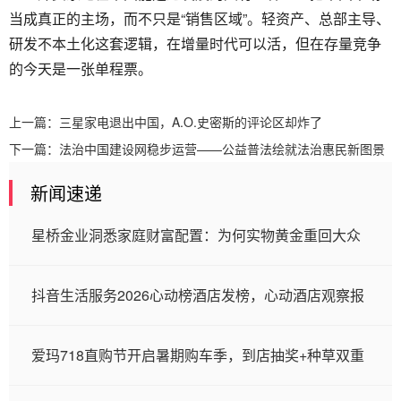
当成真正的主场，而不只是“销售区域”。轻资产、总部主导、
研发不本土化这套逻辑，在增量时代可以活，但在存量竞争
的今天是一张单程票。
上一篇：
三星家电退出中国，A.O.史密斯的评论区却炸了
下一篇：
法治中国建设网稳步运营——公益普法绘就法治惠民新图景
新闻速递
星桥金业洞悉家庭财富配置：为何实物黄金重回大众
抖音生活服务2026心动榜酒店发榜，心动酒店观察报
爱玛718直购节开启暑期购车季，到店抽奖+种草双重