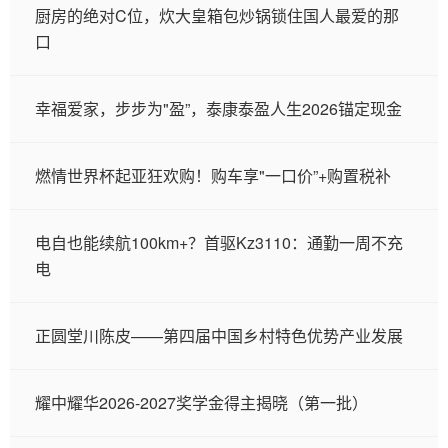
厨房的绝对C位，炊大皇箱包炒锅锁住国人最爱的那
口
幸福爱家，步步为"盈”，泰康泰盈人生2026锚定现金
燃情世界杯起亚狂欢购！购车享"一口价”+购置税补
电自也能续航100km+？首驱Kz3110：通勤一周不充
电
正圆堂川陈皮——第四届中国乡村特色优势产业发展
耀中耀华2026-2027奖学金得主揭晓（第一批）