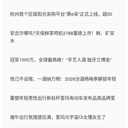
杭州首个区级阳光采购平台"萧e采”正式上线，超30
安吉尔哪吒7天保鲜茶吧机3788重磅上市！鲜、矿双
水
冠军1000万，全球最高峰！"手艺人酒·独牙兰博金”
悦己不设限，一酒纳万物：2026汾酒杨梅季解锁年轻
重塑年轻男性出行新标杆爱玛电动车发布品类品牌爱
端午出行氛围感拉满，爱玛元宇宙Oi太懂女生了