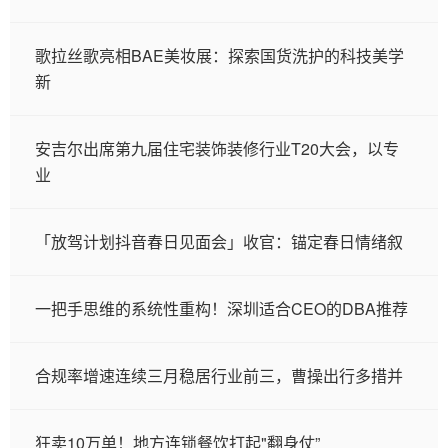
歌拉丝歌亮相BAE美妆展：探索国货洗护的科技美学
新
安吉尔出席第九届住宅装饰装修行业T20大会，以专
业
「放驾计划抖音春日见面会」收官：锚定春日情绪叙
一把手思维的系统性重构！深圳适合CEO的DBA推荐
合规率增速连续三月稳居行业前三，曹操出行多措并
狂卖10万单！地方连锁餐饮打起"翻身仗”