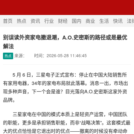
首页
热点
资讯
首页
热点
资讯
行业
财经
国内
商业
生活
快讯
法
财经
国内
商业
别误读外资家电撤退潮，A.O.史密斯的路径或是最优
快讯
解法
来源： 时间：2026-05-28 11:46:45
热点
5 月 6 日，三星电子正式宣布：停止在中国大陆销售所
有家用电器，34年的家电布局就此落幕。消息一出，市场出
现多种声音，下一个会是谁？目光落向A.O.史密斯这家外资
品牌。
三星家电在中国的模式本质上是轻资产运营，中国团队
的职能，更多是承担销售职能，而非“战略决策”。这套模式最
大的优点恰恰是它退出时的优点——撤离的时候没有牵动命