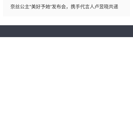
奈丝公主"美好予她”发布会，携手代言人卢昱晓共递