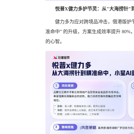
悦普
X
健力多护节灵：从
"
大海捞针
"
健力多为应对跨境品冲击，借港版护节灵
准命中” 的升级，方案生成效率提升 80%
的心智。