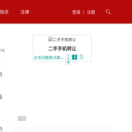
快讯
法律
登录
|
注册

16
约
品
为