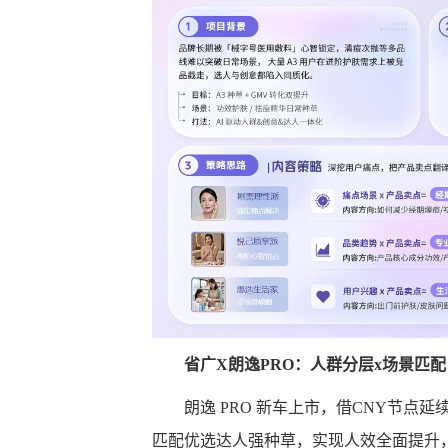
省广
X
朗逸
PRO
：人群分层
x
场景匹配
朗逸 PRO 新车上市，借CNY节点
匹配优选达人强种草，实现人效全面提升，