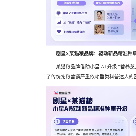
剧星
X
某猫粮品牌：驱动新品精准种
某猫粮品牌借助小星 AI 升级 “营养
了传统宠粮营销严重依赖垂类科普达人的