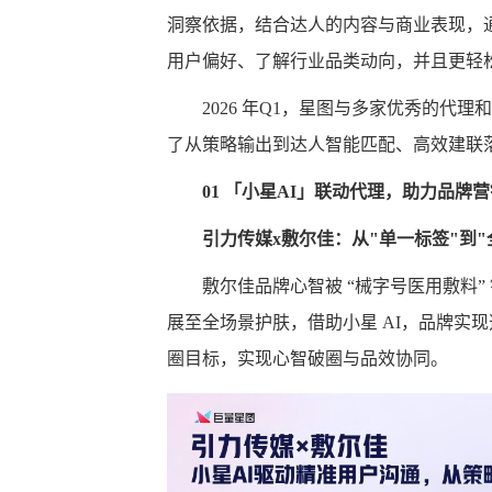
洞察依据，结合达人的内容与商业表现，通过
用户偏好、了解行业品类动向，并且更轻
2026 年Q1，星图与多家优秀的代
了从策略输出到达人智能匹配、高效建联
01
「小星
AI
」联动代理，助力品牌营
引力传媒
x
敷尔佳：从
"
单一标签
"
到
"
敷尔佳品牌心智被 “械字号医用敷料
展至全场景护肤，借助小星 AI，品牌实现
圈目标，实现心智破圈与品效协同。