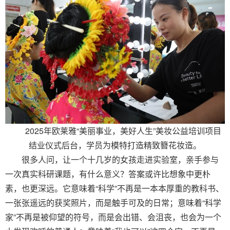
2025年欧莱雅“美丽事业，美好人生”美妆公益培训项目
结业仪式后台，学员为模特打造精致簪花妆造。
很多人问，让一个十几岁的女孩走进实验室，亲手参与
一次真实科研课题，有什么意义？答案或许比想象中更朴
素，也更深远。它意味着“科学”不再是一本本厚重的教科书、
一张张遥远的获奖照片，而是触手可及的日常；意味着“科学
家”不再是被仰望的符号，而是会出错、会沮丧，也会为一个