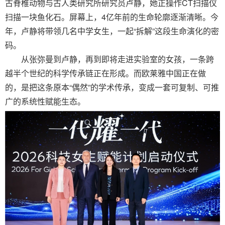
古脊椎动物与古人类研究所研究员卢静，她正操作CT扫描仪
扫描一块鱼化石。屏幕上，4亿年前的生命轮廓逐渐清晰。今
年，卢静将带领几名中学女生，一起“拆解”这段生命演化的密
码。
从张弥曼到卢静，再到即将走进实验室的女孩，一条跨
越半个世纪的科学传承链正在形成。而欧莱雅中国正在做
的，是把这条原本“偶然”的学术传承，变成一套可复制、可推
广的系统性赋能生态。