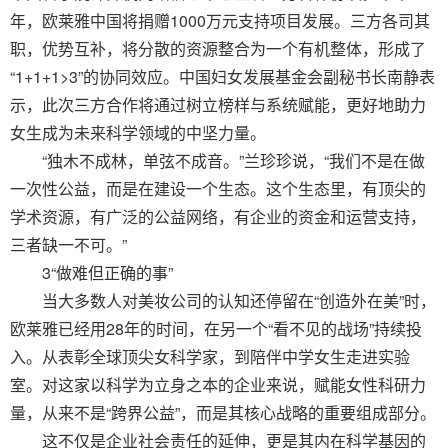
年，欧莱雅中国将捐赠1000万元支持项目发展。三方各司其
职，优势互补，将分散的资源整合为一个有机整体，形成了
“1+1+1>3”的协同效应。中国妇女发展基金会副秘书长南静表
示，此次三方合作将通过树立榜样与系统赋能，更好地助力
女生成为未来科学领域的中坚力量。
“独木不成林，单弦不成音。”兰珍珍说，“我们不是在做
一次性公益，而是在建设一个生态。这个生态里，有顶尖的
学术资源，有广泛的公益网络，有企业的资金和运营支持，
三者缺一不可。”
3“做难但正确的事”
当大多数人对美妆公司的认知还停留在“创造外在美”时，
欧莱雅已经用28年的时间，在另一个“看不见的战场”持续投
入。从表彰全球顶尖女科学家，到陪伴中学女生走进实验
室。对这家以科学为立身之本的企业来说，赋能女性科研力
量，从来不是“跨界公益”，而是其核心战略的重要组成部分。
这不仅是企业社会责任的延伸，更是其内在科学基因的