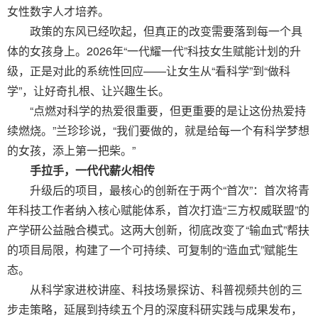
女性数字人才培养。
政策的东风已经吹起，但真正的改变需要落到每一个具
体的女孩身上。2026年“一代耀一代”科技女生赋能计划的升
级，正是对此的系统性回应——让女生从“看科学”到“做科
学”，让好奇扎根、让兴趣生长。
“点燃对科学的热爱很重要，但更重要的是让这份热爱持
续燃烧。”兰珍珍说，“我们要做的，就是给每一个有科学梦想
的女孩，添上第一把柴。”
手拉手，一代代薪火相传
升级后的项目，最核心的创新在于两个“首次”：首次将青
年科技工作者纳入核心赋能体系，首次打造“三方权威联盟”的
产学研公益融合模式。这两大创新，彻底改变了“输血式”帮扶
的项目局限，构建了一个可持续、可复制的“造血式”赋能生
态。
从科学家进校讲座、科技场景探访、科普视频共创的三
步走策略，延展到持续五个月的深度科研实践与成果发布，