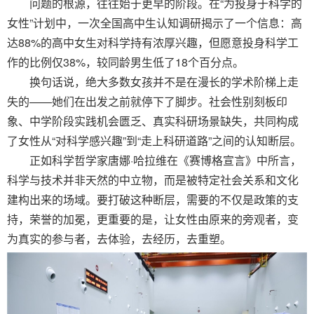
问题的根源，往往始于更早的阶段。在“为投身于科学的
女性”计划中，一次全国高中生认知调研揭示了一个信息：高
达88%的高中女生对科学持有浓厚兴趣，但愿意投身科学工
作的比例仅38%，较同龄男生低了18个百分点。
换句话说，绝大多数女孩并不是在漫长的学术阶梯上走
失的——她们在出发之前就停下了脚步。社会性别刻板印
象、中学阶段实践机会匮乏、真实科研场景缺失，共同构成
了女性从“对科学感兴趣”到“走上科研道路”之间的认知断层。
正如科学哲学家唐娜·哈拉维在《赛博格宣言》中所言，
科学与技术并非天然的中立物，而是被特定社会关系和文化
建构出来的场域。要打破这种断层，需要的不仅是政策的支
持，荣誉的加冕，更重要的是，让女性由原来的旁观者，变
为真实的参与者，去体验，去经历，去重塑。