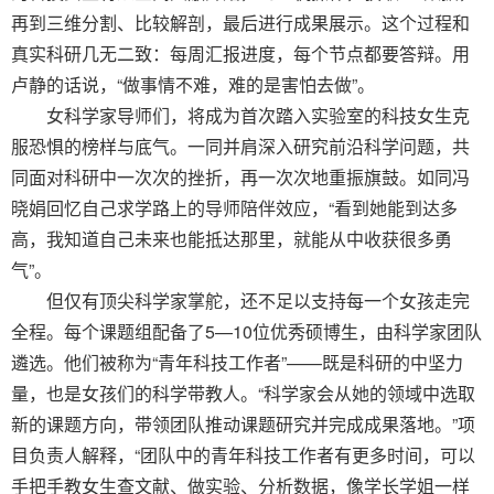
再到三维分割、比较解剖，最后进行成果展示。这个过程和
真实科研几无二致：每周汇报进度，每个节点都要答辩。用
卢静的话说，“做事情不难，难的是害怕去做”。
女科学家导师们，将成为首次踏入实验室的科技女生克
服恐惧的榜样与底气。一同并肩深入研究前沿科学问题，共
同面对科研中一次次的挫折，再一次次地重振旗鼓。如同冯
晓娟回忆自己求学路上的导师陪伴效应，“看到她能到达多
高，我知道自己未来也能抵达那里，就能从中收获很多勇
气”。
但仅有顶尖科学家掌舵，还不足以支持每一个女孩走完
全程。每个课题组配备了5—10位优秀硕博生，由科学家团队
遴选。他们被称为“青年科技工作者”——既是科研的中坚力
量，也是女孩们的科学带教人。“科学家会从她的领域中选取
新的课题方向，带领团队推动课题研究并完成成果落地。”项
目负责人解释，“团队中的青年科技工作者有更多时间，可以
手把手教女生查文献、做实验、分析数据，像学长学姐一样