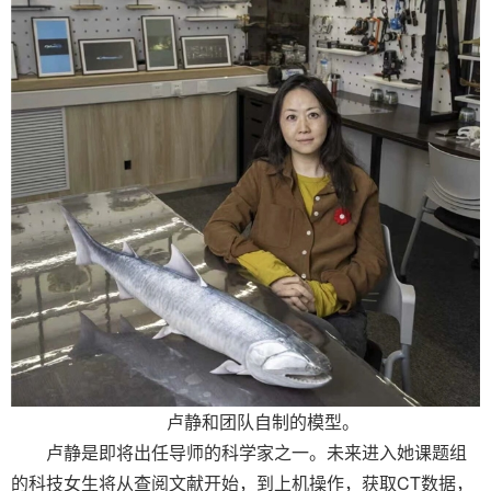
卢静和团队自制的模型。
卢静是即将出任导师的科学家之一。未来进入她课题组
的科技女生将从查阅文献开始，到上机操作，获取CT数据，