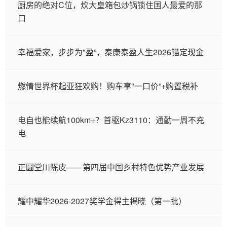
厨房的绝对C位，炊大皇箱包炒锅锁住国人最爱的那
口
幸福爱家，步步为"盈”，泰康泰盈人生2026锚定现金
燃情世界杯起亚狂欢购！购车享"一口价”+购置税补
电自也能续航100km+？首驱Kz3110：通勤一周不充
电
正圆堂川陈皮——第四届中国乡村特色优势产业发展
耀中耀华2026-2027奖学金得主揭晓（第一批）