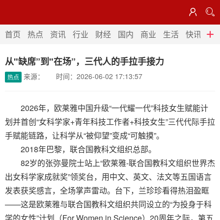


首页
热点
资讯
行业
首页
热点
资讯
行业
财经
国内
商业
生活
快讯
法
财经
国内
商业
生活
从"缺席”到"在场”，三代人的手拉手接力
快讯
法律
来源： 时间：2026-06-02 17:13:57
热点
2026年，欧莱雅中国升级“一代耀一代”科技女生赋能计
划并首创“女科学家+青年科技工作者+科技女生”三代代际手拉
手赋能链路，让科学从“被仰望”变成“可触摸”。
2018年巴黎，联合国教科文组织总部。
82岁的张弥曼院士站上“欧莱雅-联合国教科文组织世界杰
出女科学家成就奖”领奖台，用中文、英文、法文等五国语言
发表获奖感言，全场掌声雷动。台下，兰珍珍看得热泪盈眶
——这是欧莱雅与联合国教科文组织共同设立的“为投身于科
学的女性”计划（For Women in Science）20周年之际，第五