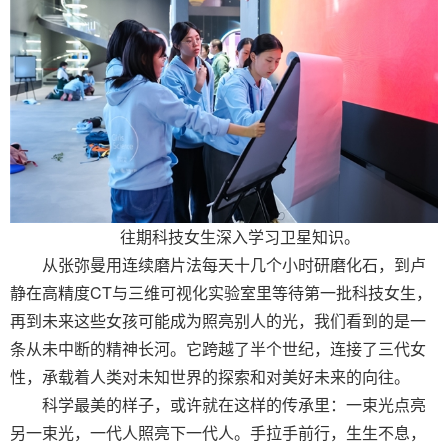
往期科技女生深入学习卫星知识。
从张弥曼用连续磨片法每天十几个小时研磨化石，到卢
静在高精度CT与三维可视化实验室里等待第一批科技女生，
再到未来这些女孩可能成为照亮别人的光，我们看到的是一
条从未中断的精神长河。它跨越了半个世纪，连接了三代女
性，承载着人类对未知世界的探索和对美好未来的向往。
科学最美的样子，或许就在这样的传承里：一束光点亮
另一束光，一代人照亮下一代人。手拉手前行，生生不息，