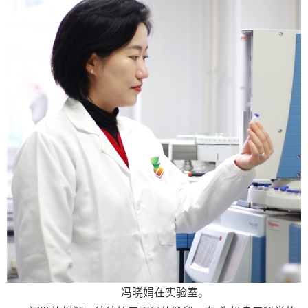
冯晓娟在实验室。